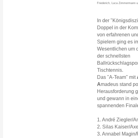
Friederich, Luca Zimmermann u
In der "Königsdisz
Doppel in der Kom
von erfahrenen un
Spielern ging es i
Wesentlichen um 
der schnellsten
Ballrückschlagspor
Tischtennis.
Das "A-Team" mit
A
madeus stand pos
Herausforderung 
und gewann in ei
spannenden Finale
1. André Ziegler/
2. Silas Kaiser/Axe
3. Annabel Magin