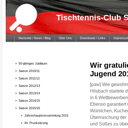
Tischtennis-Club 
Startseite / News / Blog
Über Uns
Downloads / Links
Impressu
Wir gratul
50-jähriges Jubiläum
Saison 2010/11
Jugend 20
Saison 2011/12
[paw] Wie gewohnt
Saison 2012/13
Hilsbach startete 
Saison 2013/14
in 6 Wettbewerben 
Saison 2014/15
Ebenso garantiert 
Saison 2015/16
Würstchen, Kuchen
Jahreshauptversammlung 2015
Überraschung der 
44. Prunksitzung
und Süßes zu überr