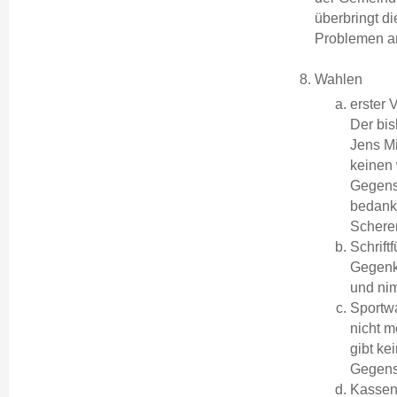
überbringt di
Problemen a
Wahlen
erster 
Der bis
Jens Mi
keinen 
Gegens
bedankt
Scherer
Schrift
Gegenk
und nim
Sportwa
nicht m
gibt ke
Gegens
Kassenp