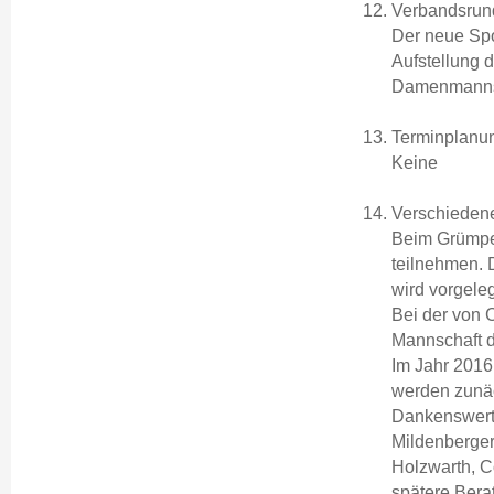
Verbandsrun
Der neue Spo
Aufstellung 
Damenmanns
Terminplanu
Keine
Verschieden
Beim Grümpel
teilnehmen. D
wird vorgele
Bei der von 
Mannschaft 
Im Jahr 2016
werden zunäc
Dankenswerte
Mildenberger
Holzwarth, C
spätere Bera