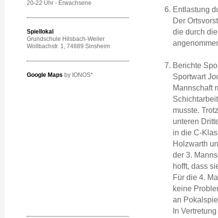
20-22 Uhr - Erwachsene
Entlastung d
Der Ortsvors
die durch di
Spiellokal
Grundschule Hilsbach-Weiler
angenommen
Wollbachstr. 1
, 74889 Sinsheim
Berichte Spo
Google Maps
by IONOS*
Sportwart Jo
Mannschaft m
Schichtarbei
musste. Trot
unteren Dritt
in die C-Klas
Holzwarth und
der 3. Manns
hofft, dass s
Für die 4. M
keine Proble
an Pokalspie
In Vertretun