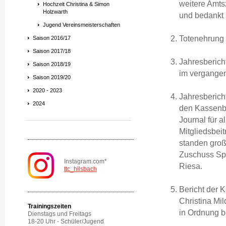
weitere Amts
Hochzeit Christina & Simon
Holzwarth
und bedankt s
Jugend Vereinsmeisterschaften
Totenehrung f
Saison 2016/17
Saison 2017/18
Jahresberich
Saison 2018/19
im vergangen
Saison 2019/20
2020 - 2023
Jahresberich
2024
den Kassenbe
Journal für 
Mitgliedsbei
standen groß
Zuschuss Spo
Instagram.com*
Riesa.
ttc_hilsbach
Bericht der 
Christina Mi
Trainingszeiten
in Ordnung b
Dienstags und Freitags
18-20 Uhr - Schüler/Jugend