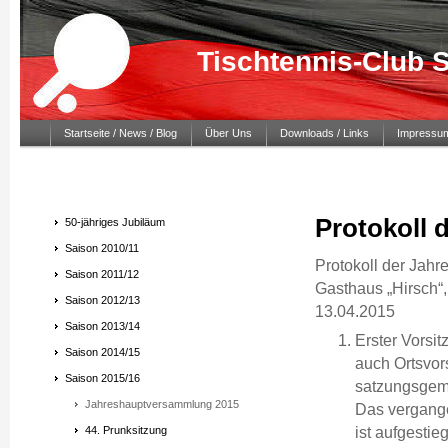
Tischtennis-Club 
Startseite / News / Blog
Über Uns
Downloads / Links
Impressu
Protokoll
50-jähriges Jubiläum
Saison 2010/11
Protokoll der Jah
Saison 2011/12
Gasthaus „Hirsch“
Saison 2012/13
13.04.2015
Saison 2013/14
Erster Vorsi
Saison 2014/15
auch Ortsvors
Saison 2015/16
satzungsgemä
Jahreshauptversammlung 2015
Das vergange
ist aufgestie
44. Prunksitzung