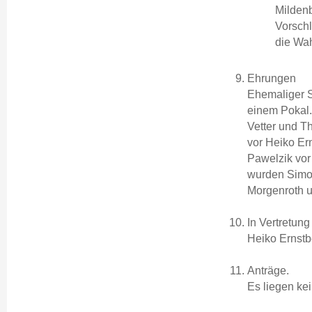
Mildenb
Vorsch
die Wah
Ehrungen
Ehemaliger S
einem Pokal.
Vetter und T
vor Heiko Er
Pawelzik vor
wurden Simon
Morgenroth u
In Vertretun
Heiko Ernstbe
Anträge.
Es liegen kei