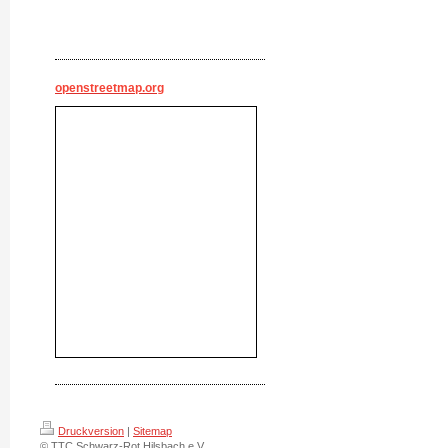
openstreetmap.org
Druckversion
|
Sitemap
© TTC Schwarz-Rot Hilsbach e.V.