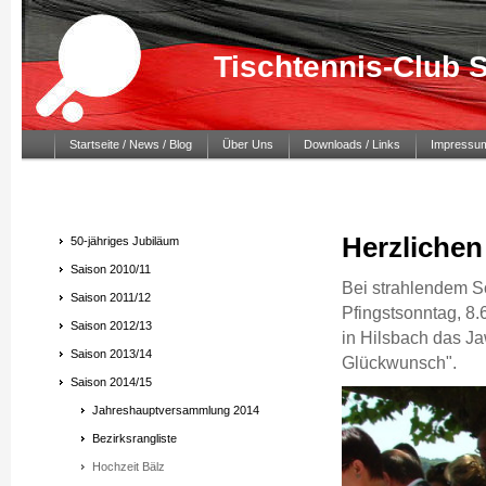
Tischtennis-Club 
Startseite / News / Blog
Über Uns
Downloads / Links
Impressu
Herzlichen
50-jähriges Jubiläum
Saison 2010/11
Bei strahlendem S
Saison 2011/12
Pfingstsonntag, 8.
Saison 2012/13
in Hilsbach das Ja
Saison 2013/14
Glückwunsch".
Saison 2014/15
Jahreshauptversammlung 2014
Bezirksrangliste
Hochzeit Bälz