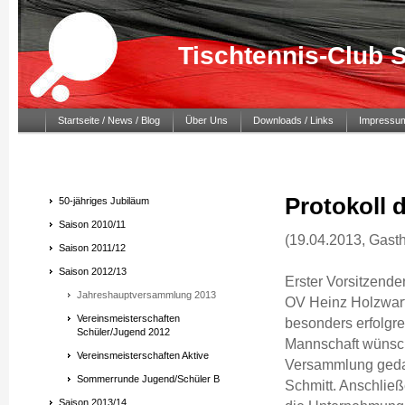
Tischtennis-Club 
Startseite / News / Blog
Über Uns
Downloads / Links
Impressu
Protokoll
50-jähriges Jubiläum
Saison 2010/11
(19.04.2013, Gasth
Saison 2011/12
Saison 2012/13
Erster Vorsitzende
Jahreshauptversammlung 2013
OV Heinz Holzwarth
Vereinsmeisterschaften
besonders erfolgre
Schüler/Jugend 2012
Mannschaft wünscht
Vereinsmeisterschaften Aktive
Versammlung gedac
Sommerrunde Jugend/Schüler B
Schmitt. Anschließ
Saison 2013/14