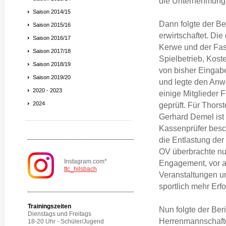
die Unternehmunge
Saison 2014/15
Dann folgte der Be
Saison 2015/16
erwirtschaftet. Di
Saison 2016/17
Kerwe und der Fas
Saison 2017/18
Spielbetrieb, Kost
Saison 2018/19
von bisher Eingab
Saison 2019/20
und legte den Anwe
2020 - 2023
einige Mitglieder
2024
geprüft. Für Thors
Gerhard Demel ist 
Kassenprüfer besc
die Entlastung der
OV überbrachte nu
Instagram.com*
Engagement, vor a
ttc_hilsbach
Veranstaltungen u
sportlich mehr Erfo
Trainingszeiten
Nun folgte der Ber
Dienstags und Freitags
Herrenmannschafte
18-20 Uhr - Schüler/Jugend